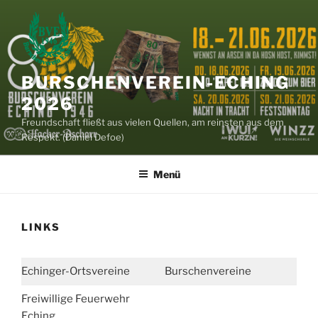
Zum
Inhalt
springen
BURSCHENVEREIN-ECHING
2026
Freundschaft fließt aus vielen Quellen, am reinsten aus dem
Respekt. (Daniel Defoe)
Menü
LINKS
Echinger-Ortsvereine
Burschenvereine
Freiwillige Feuerwehr
Eching