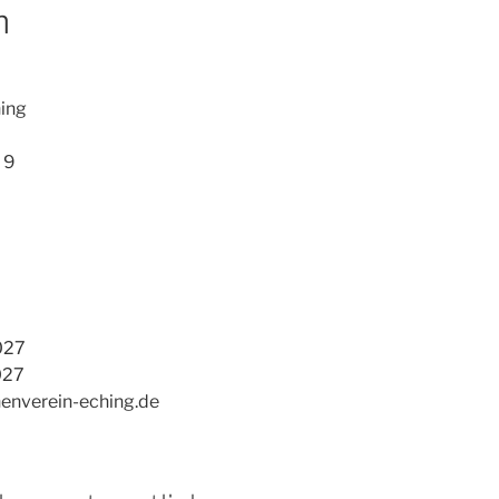
m
ing
 9
027
027
henverein-eching.de