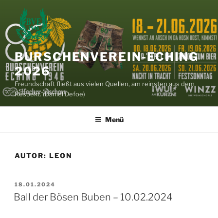
Zum
Inhalt
springen
BURSCHENVEREIN-ECHING
2026
Freundschaft fließt aus vielen Quellen, am reinsten aus dem
Respekt. (Daniel Defoe)
Menü
AUTOR:
LEON
VERÖFFENTLICHT
18.01.2024
AM
Ball der Bösen Buben – 10.02.2024